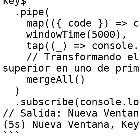
key$

  .pipe(

    map(({ code }) => code),

    windowTime(5000),

    tap((_) => console.log("Nueva Ventana")),

    // Transformando el Observable de orden 
superior en uno de prim
    mergeAll()

  )

  .subscribe(console.log);

// Salida: Nueva Ventan
(5s) Nueva Ventana, KeyO
```
