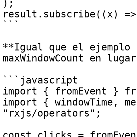
);

result.subscribe((x) =>
```

**Igual que el ejemplo 
maxWindowCount en lugar
```javascript

import { fromEvent } fr
import { windowTime, me
"rxjs/operators";

const clicks = fromEven