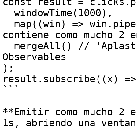
const result = clicks.pi
  windowTime(1000),

  map((win) => win.pipe(take(2))), // Cada ventana 
contiene como mucho 2 e
  mergeAll() // 'Aplastar' el Observable de 
Observables

);

result.subscribe((x) =>
```

**Emitir como mucho 2 e
1s, abriendo una ventan