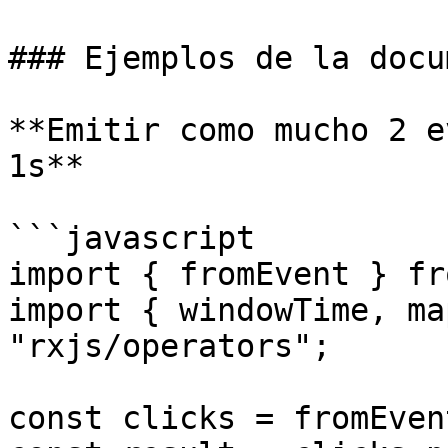
### Ejemplos de la docu
**Emitir como mucho 2 e
1s**

```javascript

import { fromEvent } fr
import { windowTime, ma
"rxjs/operators";

const clicks = fromEven