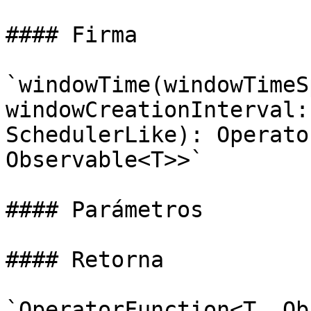
#### Firma

`windowTime(windowTimeS
windowCreationInterval:
SchedulerLike): Operato
Observable<T>>`

#### Parámetros

#### Retorna

`OperatorFunction<T, Ob