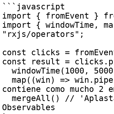
```javascript

import { fromEvent } fr
import { windowTime, ma
"rxjs/operators";

const clicks = fromEven
const result = clicks.pi
  windowTime(1000, 5000),

  map((win) => win.pipe(take(2))), // Cada ventana 
contiene como mucho 2 e
  mergeAll() // 'Aplastar' el Observable de 
Observables
