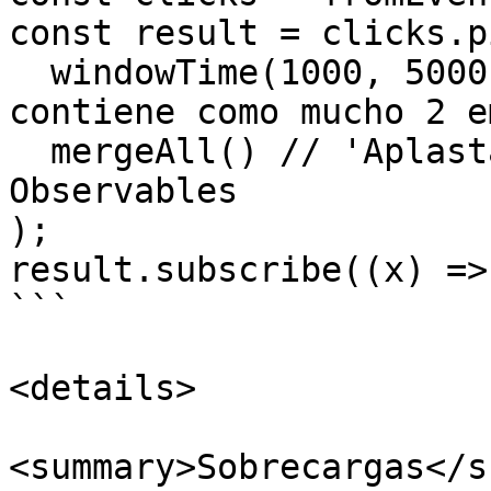
const result = clicks.pi
  windowTime(1000, 5000, 2), // Cada ventana 
contiene como mucho 2 e
  mergeAll() // 'Aplastar' el Observable de 
Observables

);

result.subscribe((x) =>
```

<details>

<summary>Sobrecargas</s