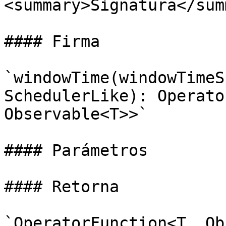
<summary>Signatura</sum
#### Firma

`windowTime(windowTimeS
SchedulerLike): Operato
Observable<T>>`

#### Parámetros

#### Retorna

`OperatorFunction<T, Ob