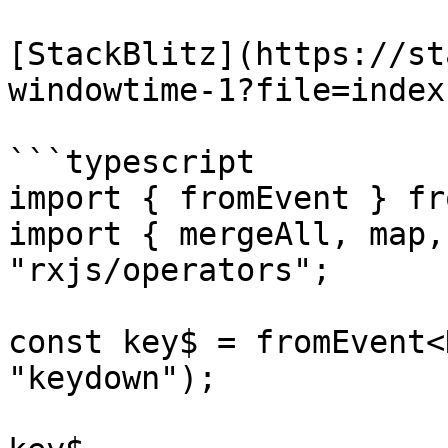
[StackBlitz](https://st
windowtime-1?file=index.
```typescript

import { fromEvent } fr
import { mergeAll, map,
"rxjs/operators";

const key$ = fromEvent<
"keydown");
