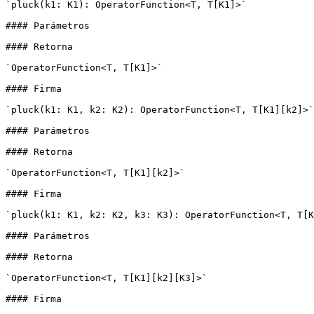
`pluck(k1: K1): OperatorFunction<T, T[K1]>`

#### Parámetros

#### Retorna

`OperatorFunction<T, T[K1]>`

#### Firma

`pluck(k1: K1, k2: K2): OperatorFunction<T, T[K1][k2]>`

#### Parámetros

#### Retorna

`OperatorFunction<T, T[K1][k2]>`

#### Firma

`pluck(k1: K1, k2: K2, k3: K3): OperatorFunction<T, T[K
#### Parámetros

#### Retorna

`OperatorFunction<T, T[K1][k2][K3]>`

#### Firma
