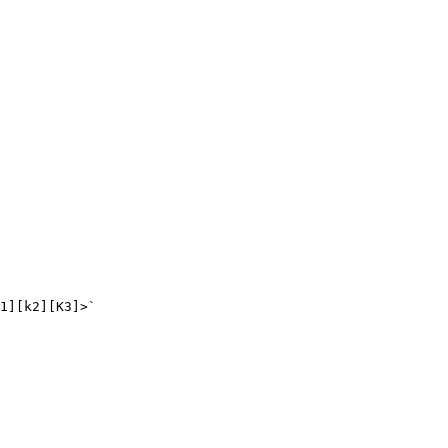
1][k2][K3]>`
