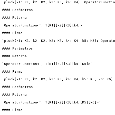
`pluck(k1: K1, k2: K2, k3: K3, k4: K4): OperatorFunctio
#### Parámetros

#### Retorna

`OperatorFunction<T, T[K1][k2][K3][k4]>`

#### Firma

`pluck(k1: K1, k2: K2, k3: K3, k4: K4, k5: K5): Operato
#### Parámetros

#### Retorna

`OperatorFunction<T, T[K1][k2][K3][k4][K5]>`

#### Firma

`pluck(k1: K1, k2: K2, k3: K3, k4: K4, k5: K5, k6: K6):
#### Parámetros

#### Retorna

`OperatorFunction<T, T[K1][k2][K3][k4][K5][k6]>`

#### Firma
