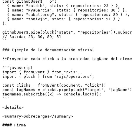
const githubUser$ = of(

  { name: "zaldih", stats: { repositories: 23 } },

  { name: "NyaGarcia", stats: { repositories: 30 } },

  { name: "caballerog", stats: { repositories: 89 } },

  { name: "tonivj5", stats: { repositories: 51 } }

);

githubUser$.pipe(pluck("stats", "repositories")).subscr
// Salida: 23, 30, 89, 51

```

### Ejemplo de la documentación oficial

**Proyectar cada click a la propiedad tagName del eleme
```javascript

import { fromEvent } from "rxjs";

import { pluck } from "rxjs/operators";

const clicks = fromEvent(document, "click");

const tagNames = clicks.pipe(pluck("target", "tagName")
tagNames.subscribe((x) => console.log(x));

```

<details>

<summary>Sobrecargas</summary>

#### Firma
