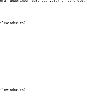
erá `undefined` para ese valor en concreto.

ile=index.ts)

ile=index.ts)
