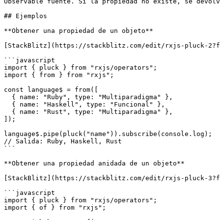
Observable fuente. Si la propiedad no existe, se devolv
## Ejemplos

**Obtener una propiedad de un objeto**

[StackBlitz](https://stackblitz.com/edit/rxjs-pluck-2?f
```javascript

import { pluck } from "rxjs/operators";

import { from } from "rxjs";

const language$ = from([

  { name: "Ruby", type: "Multiparadigma" },

  { name: "Haskell", type: "Funcional" },

  { name: "Rust", type: "Multiparadigma" },

]);

language$.pipe(pluck("name")).subscribe(console.log);

// Salida: Ruby, Haskell, Rust

```

**Obtener una propiedad anidada de un objeto**

[StackBlitz](https://stackblitz.com/edit/rxjs-pluck-3?f
```javascript

import { pluck } from "rxjs/operators";

import { of } from "rxjs";
