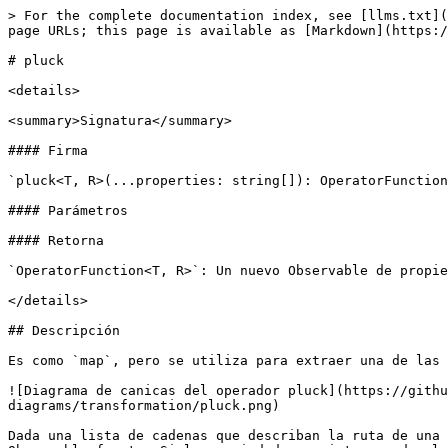
> For the complete documentation index, see [llms.txt](
page URLs; this page is available as [Markdown](https:/
# pluck

<details>

<summary>Signatura</summary>

#### Firma

`pluck<T, R>(...properties: string[]): OperatorFunction
#### Parámetros

#### Retorna

`OperatorFunction<T, R>`: Un nuevo Observable de propie
</details>

## Descripción

Es como `map`, pero se utiliza para extraer una de las 
![Diagrama de canicas del operador pluck](https://githu
diagrams/transformation/pluck.png)

Dada una lista de cadenas que describan la ruta de una 