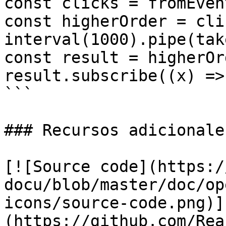
const clicks = fromEven
const higherOrder = cli
interval(1000).pipe(tak
const result = higherOr
result.subscribe((x) =>
```

### Recursos adicionales
[![Source code](https:/
docu/blob/master/doc/op
icons/source-code.png)]
(https://github.com/Rea