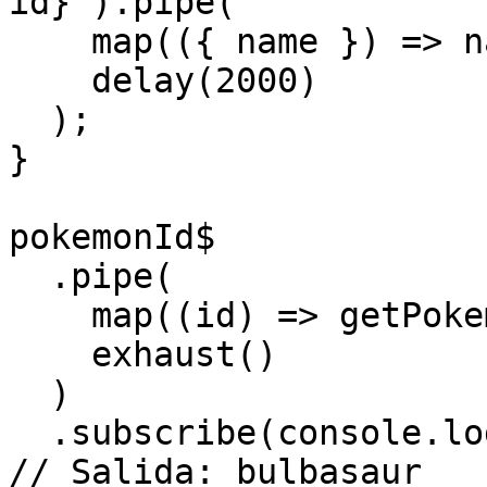
id}`).pipe(

    map(({ name }) => name),

    delay(2000)

  );

}

pokemonId$

  .pipe(

    map((id) => getPokemonName(id)),

    exhaust()

  )

  .subscribe(console.log);

// Salida: bulbasaur
