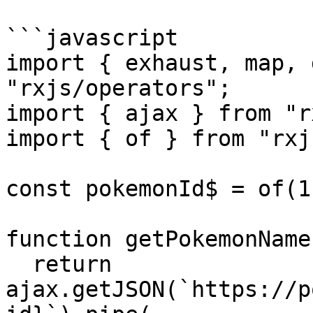
```javascript

import { exhaust, map, 
"rxjs/operators";

import { ajax } from "r
import { of } from "rxjs
const pokemonId$ = of(1
function getPokemonName
  return 
ajax.getJSON(`https://p