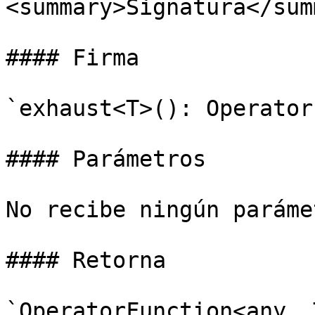
<summary>Signatura</sum
#### Firma

`exhaust<T>(): Operator
#### Parámetros

No recibe ningún parámet
#### Retorna

`OperatorFunction<any, 