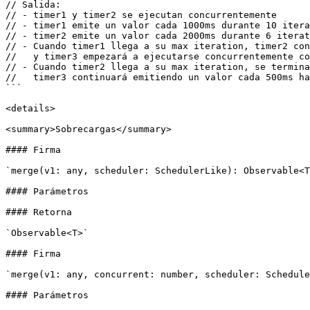
// Salida:

// - timer1 y timer2 se ejecutan concurrentemente

// - timer1 emite un valor cada 1000ms durante 10 itera
// - timer2 emite un valor cada 2000ms durante 6 iterat
// - Cuando timer1 llega a su max iteration, timer2 con
//   y timer3 empezará a ejecutarse concurrentemente co
// - Cuando timer2 llega a su max iteration, se termina
//   timer3 continuará emitiendo un valor cada 500ms ha
```

<details>

<summary>Sobrecargas</summary>

#### Firma

`merge(v1: any, scheduler: SchedulerLike): Observable<T
#### Parámetros

#### Retorna

`Observable<T>`

#### Firma

`merge(v1: any, concurrent: number, scheduler: Schedule
#### Parámetros
