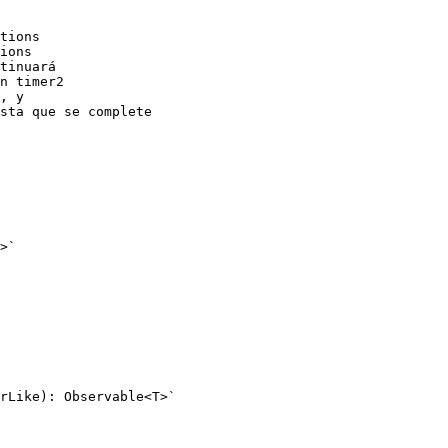
tions

ions

tinuará

n timer2

, y

sta que se complete

>`

rLike): Observable<T>`
