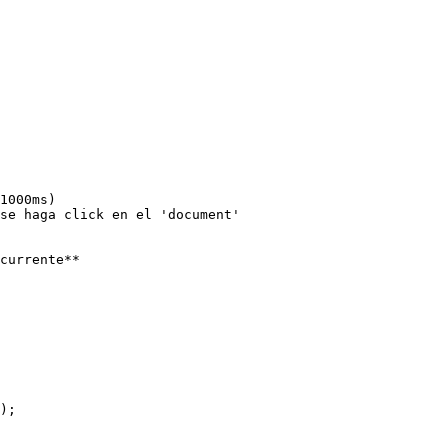
1000ms)

se haga click en el 'document'

currente**

);
