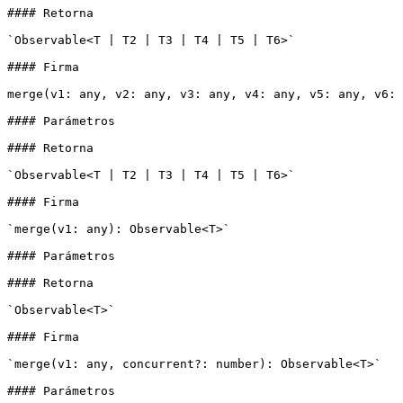
#### Retorna

`Observable<T | T2 | T3 | T4 | T5 | T6>`

#### Firma

merge(v1: any, v2: any, v3: any, v4: any, v5: any, v6: 
#### Parámetros

#### Retorna

`Observable<T | T2 | T3 | T4 | T5 | T6>`

#### Firma

`merge(v1: any): Observable<T>`

#### Parámetros

#### Retorna

`Observable<T>`

#### Firma

`merge(v1: any, concurrent?: number): Observable<T>`

#### Parámetros
