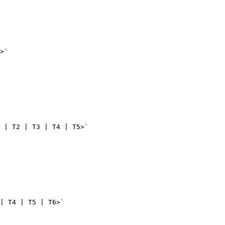
>`

 | T2 | T3 | T4 | T5>`

| T4 | T5 | T6>`
