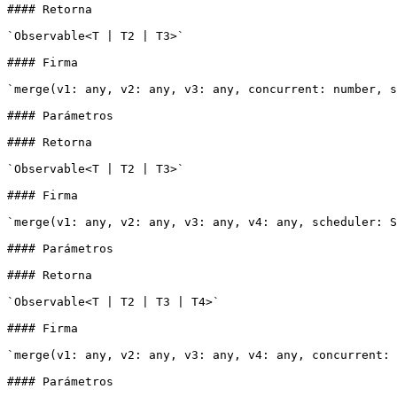
#### Retorna

`Observable<T | T2 | T3>`

#### Firma

`merge(v1: any, v2: any, v3: any, concurrent: number, s
#### Parámetros

#### Retorna

`Observable<T | T2 | T3>`

#### Firma

`merge(v1: any, v2: any, v3: any, v4: any, scheduler: S
#### Parámetros

#### Retorna

`Observable<T | T2 | T3 | T4>`

#### Firma

`merge(v1: any, v2: any, v3: any, v4: any, concurrent: 
#### Parámetros
