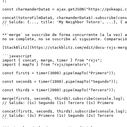
);

const charmanderData$ = ajax.getJSON("https://pokeapi.c
concat(totoroFilmData$, charmanderData$).subscribe(cons
// Salida: {..., title: 'My Neighbor Totoro', ...}, { a
```

**`merge` se suscribe de forma concurrente (a la vez) a
no se complete, no se suscribe al siguiente. Comparació
[StackBlitz](https://stackblitz.com/edit/docu-rxjs-merg
```javascript

import { concat, merge, timer } from "rxjs";

import { mapTo } from "rxjs/operators";

const first$ = timer(3000).pipe(mapTo("Primero"));

const second$ = timer(1000).pipe(mapTo("Segundo"));

const third$ = timer(2000).pipe(mapTo("Tercero"));

merge(first$, second$, third$).subscribe(console.log);

// Salida: (1s) Segundo (1s) Tercero (1s) Primero

concat(first$, second$, third$).subscribe(console.log);

// Salida: (3s) Primero (1s) Segundo (2s) Tercero

```
