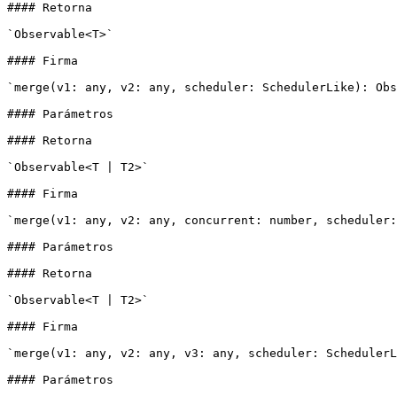
#### Retorna

`Observable<T>`

#### Firma

`merge(v1: any, v2: any, scheduler: SchedulerLike): Obs
#### Parámetros

#### Retorna

`Observable<T | T2>`

#### Firma

`merge(v1: any, v2: any, concurrent: number, scheduler:
#### Parámetros

#### Retorna

`Observable<T | T2>`

#### Firma

`merge(v1: any, v2: any, v3: any, scheduler: SchedulerL
#### Parámetros
