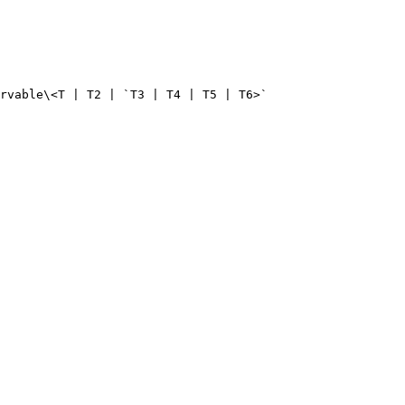
rvable\<T | T2 | `T3 | T4 | T5 | T6>`
