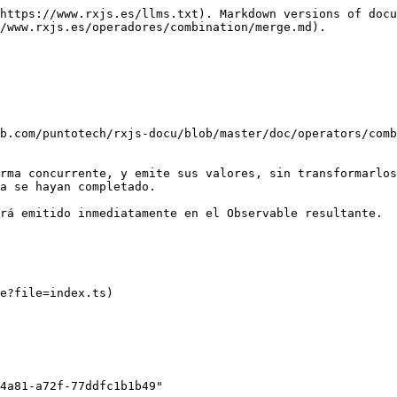
https://www.rxjs.es/llms.txt). Markdown versions of docu
/www.rxjs.es/operadores/combination/merge.md).

b.com/puntotech/rxjs-docu/blob/master/doc/operators/comb
rma concurrente, y emite sus valores, sin transformarlos
a se hayan completado.

rá emitido inmediatamente en el Observable resultante.

e?file=index.ts)
