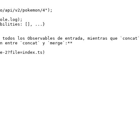
o/api/v2/pokemon/4");

ole.log);

bilities: [], ...}

 todos los Observables de entrada, mientras que `concat`
n entre `concat` y `merge`:**

e-2?file=index.ts)
