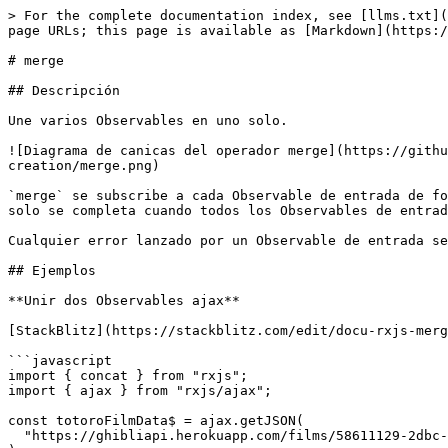
> For the complete documentation index, see [llms.txt](
page URLs; this page is available as [Markdown](https:/
# merge

## Descripción

Une varios Observables en uno solo.

![Diagrama de canicas del operador merge](https://githu
creation/merge.png)

`merge` se subscribe a cada Observable de entrada de fo
solo se completa cuando todos los Observables de entrad
Cualquier error lanzado por un Observable de entrada se
## Ejemplos

**Unir dos Observables ajax**

[StackBlitz](https://stackblitz.com/edit/docu-rxjs-merg
```javascript

import { concat } from "rxjs";

import { ajax } from "rxjs/ajax";

const totoroFilmData$ = ajax.getJSON(

  "https://ghibliapi.herokuapp.com/films/58611129-2dbc-4a81-a72f-77ddfc1b1b49"
