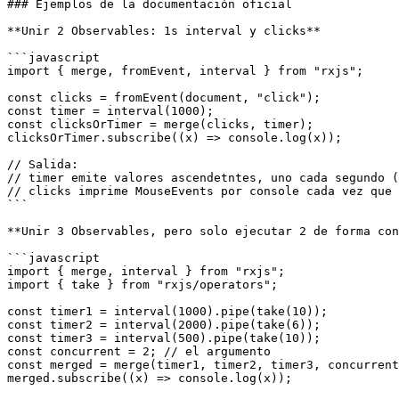
### Ejemplos de la documentación oficial

**Unir 2 Observables: 1s interval y clicks**

```javascript

import { merge, fromEvent, interval } from "rxjs";

const clicks = fromEvent(document, "click");

const timer = interval(1000);

const clicksOrTimer = merge(clicks, timer);

clicksOrTimer.subscribe((x) => console.log(x));

// Salida:

// timer emite valores ascendetntes, uno cada segundo (
// clicks imprime MouseEvents por console cada vez que 
```

**Unir 3 Observables, pero solo ejecutar 2 de forma con
```javascript

import { merge, interval } from "rxjs";

import { take } from "rxjs/operators";

const timer1 = interval(1000).pipe(take(10));

const timer2 = interval(2000).pipe(take(6));

const timer3 = interval(500).pipe(take(10));

const concurrent = 2; // el argumento

const merged = merge(timer1, timer2, timer3, concurrent
merged.subscribe((x) => console.log(x));
