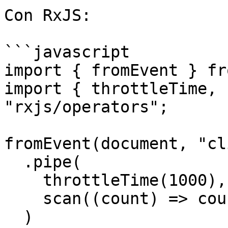
Con RxJS:

```javascript

import { fromEvent } fr
import { throttleTime, 
"rxjs/operators";

fromEvent(document, "cl
  .pipe(

    throttleTime(1000),

    scan((count) => count + 1, 0)

  )
