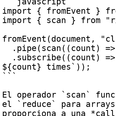
```javascript

import { fromEvent } fr
import { scan } from "r
fromEvent(document, "cl
  .pipe(scan((count) => count + 1, 0))

  .subscribe((count) => console.log(`Clicked 
${count} times`));

```

El operador `scan` func
el `reduce` para arrays
proporciona a una *call