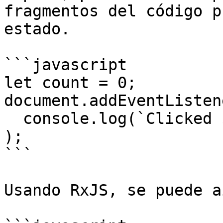
fragmentos del código p
estado.

```javascript

let count = 0;

document.addEventListen
  console.log(`Clicked ${++count} times`)

);

```

Usando RxJS, se puede a