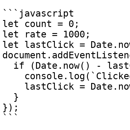
```javascript

let count = 0;

let rate = 1000;

let lastClick = Date.no
document.addEventListen
  if (Date.now() - lastClick >= rate) {

    console.log(`Clicked ${++count} times`);

    lastClick = Date.now();

  }

});

```
