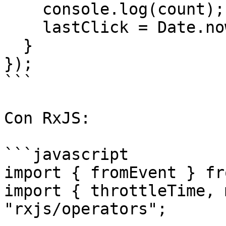
    console.log(count);

    lastClick = Date.now();

  }

});

```

Con RxJS:

```javascript

import { fromEvent } fr
import { throttleTime, 
"rxjs/operators";
