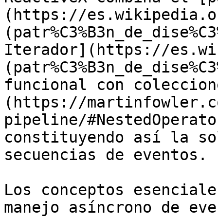
(https://es.wikipedia.o
(patr%C3%B3n_de_dise%C3
Iterador](https://es.wi
(patr%C3%B3n_de_dise%C3
funcional con coleccion
(https://martinfowler.c
pipeline/#NestedOperato
constituyendo así la so
secuencias de eventos.

Los conceptos esenciale
manejo asíncrono de eve