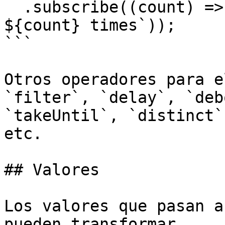
  .subscribe((count) => console.log(`Clicked 
${count} times`));

```

Otros operadores para e
`filter`, `delay`, `deb
`takeUntil`, `distinct`
etc.

## Valores

Los valores que pasan a
pueden transformar.
