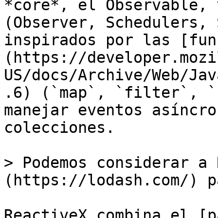
*core*, el Observable, 
(Observer, Schedulers, 
inspirados por las [fun
(https://developer.mozi
US/docs/Archive/Web/Jav
.6) (`map`, `filter`, `
manejar eventos asíncro
colecciones.

> Podemos considerar a 
(https://lodash.com/) p
ReactiveX combina el [p