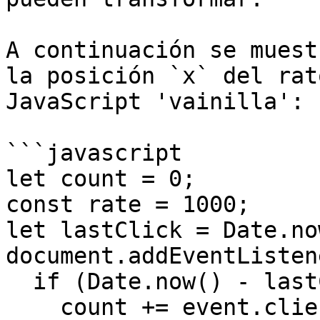
A continuación se muest
la posición `x` del rat
JavaScript 'vainilla':

```javascript

let count = 0;

const rate = 1000;

let lastClick = Date.no
document.addEventListen
  if (Date.now() - lastClick >= rate) {

    count += event.clientX;
