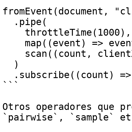
fromEvent(document, "cl
  .pipe(

    throttleTime(1000),

    map((event) => event.clientX),

    scan((count, clientX) => count + clientX, 0)

  )

  .subscribe((count) => console.log(count));

```

Otros operadores que pr