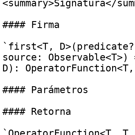
<summary>Signatura</sum
#### Firma

`first<T, D>(predicate?
source: Observable<T>) 
D): OperatorFunction<T,
#### Parámetros

#### Retorna

`OperatorFunction<T, T 