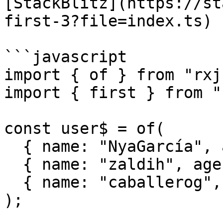
[StackBlitz](https://st
first-3?file=index.ts)

```javascript

import { of } from "rxjs
import { first } from "
const user$ = of(

  { name: "NyaGarcía", age: 23 },

  { name: "zaldih", age: 21 },

  { name: "caballerog", age: 35 }

);
