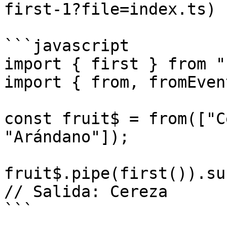
first-1?file=index.ts)

```javascript

import { first } from "
import { from, fromEven
const fruit$ = from(["C
"Arándano"]);

fruit$.pipe(first()).su
// Salida: Cereza

```
