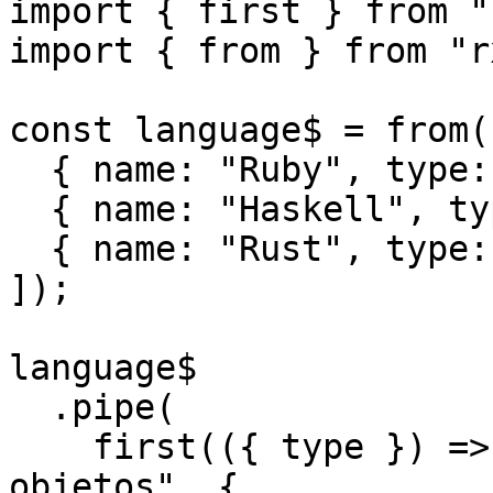
import { first } from "
import { from } from "r
const language$ = from([
  { name: "Ruby", type: "Multiparadigma" },

  { name: "Haskell", type: "Funcional" },

  { name: "Rust", type: "Multiparadigma" },

]);

language$

  .pipe(

    first(({ type }) => type === "Orientado a 
objetos", {
