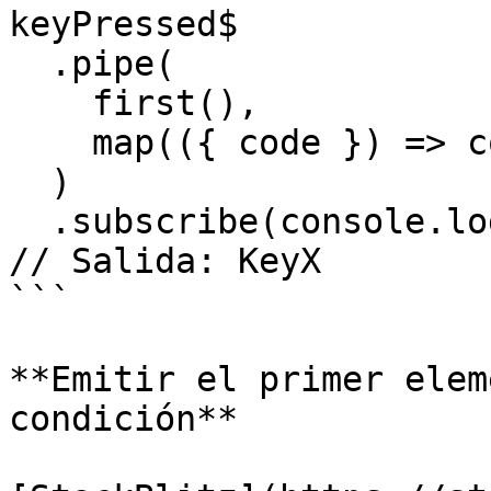
keyPressed$

  .pipe(

    first(),

    map(({ code }) => code)

  )

  .subscribe(console.log);

// Salida: KeyX

```

**Emitir el primer elem
condición**
