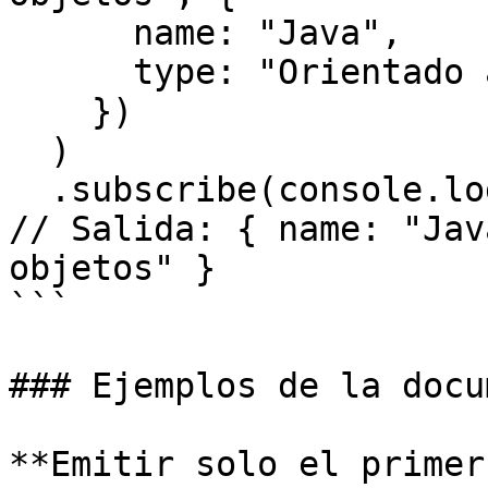
      name: "Java",

      type: "Orientado a objetos",

    })

  )

  .subscribe(console.log);

// Salida: { name: "Jav
objetos" }

```

### Ejemplos de la docu
**Emitir solo el primer