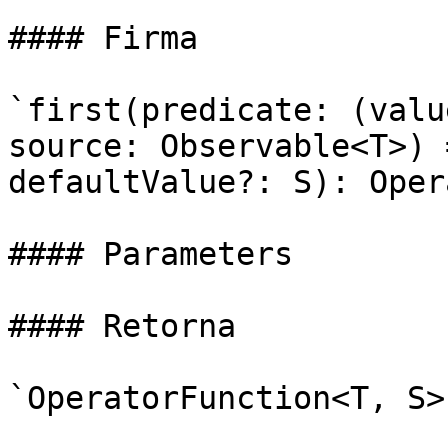
#### Firma

`first(predicate: (valu
source: Observable<T>) 
defaultValue?: S): Oper
#### Parameters

#### Retorna

`OperatorFunction<T, S>`