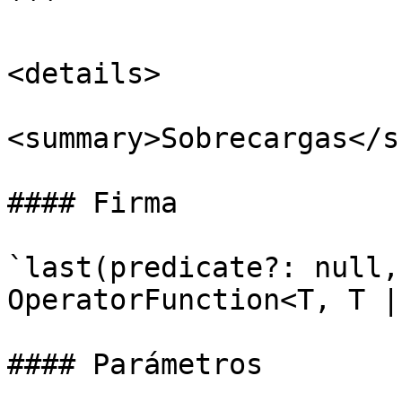
```

<details>

<summary>Sobrecargas</s
#### Firma

`last(predicate?: null,
OperatorFunction<T, T | 
#### Parámetros
