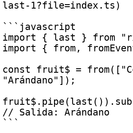
last-1?file=index.ts)

```javascript

import { last } from "r
import { from, fromEven
const fruit$ = from(["C
"Arándano"]);

fruit$.pipe(last()).sub
// Salida: Arándano

```
