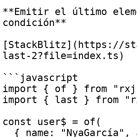
**Emitir el último elem
condición**

[StackBlitz](https://st
last-2?file=index.ts)

```javascript

import { of } from "rxjs
import { last } from "r
const user$ = of(

  { name: "NyaGarcía", age: 23 },
