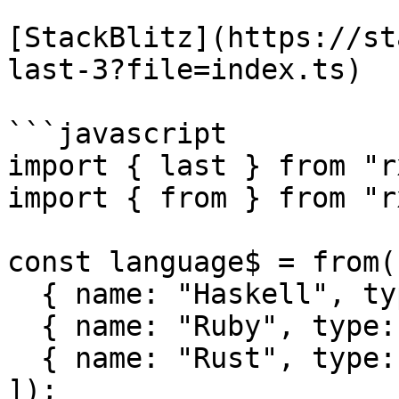
[StackBlitz](https://st
last-3?file=index.ts)

```javascript

import { last } from "r
import { from } from "r
const language$ = from([
  { name: "Haskell", type: "Funcional" },

  { name: "Ruby", type: "Multiparadigma" },

  { name: "Rust", type: "Multiparadigma" },

]);
