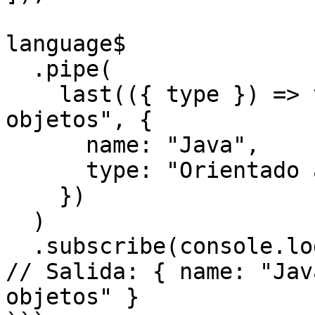
language$

  .pipe(

    last(({ type }) => type === "Orientado a 
objetos", {

      name: "Java",

      type: "Orientado a objetos",

    })

  )

  .subscribe(console.log);

// Salida: { name: "Jav
objetos" }
