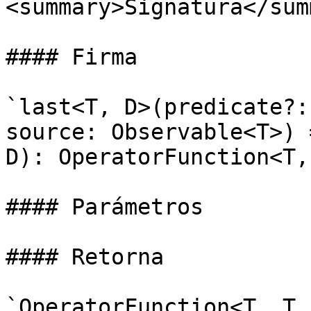
<summary>Signatura</sum
#### Firma

`last<T, D>(predicate?:
source: Observable<T>) 
D): OperatorFunction<T,
#### Parámetros

#### Retorna

`OperatorFunction<T, T 