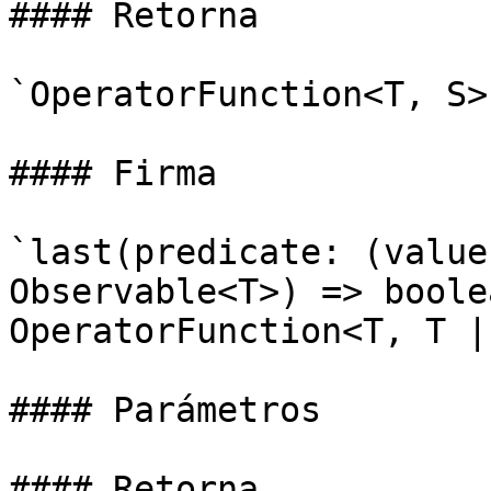
#### Retorna

`OperatorFunction<T, S>`
#### Firma

`last(predicate: (value
Observable<T>) => boole
OperatorFunction<T, T | 
#### Parámetros

#### Retorna
