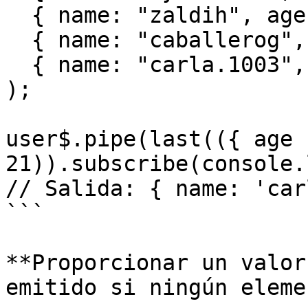
  { name: "zaldih", age: 21 },

  { name: "caballerog", age: 35 },

  { name: "carla.1003", age: 21 }

);

user$.pipe(last(({ age 
21)).subscribe(console.
// Salida: { name: 'car
```

**Proporcionar un valor
emitido si ningún eleme