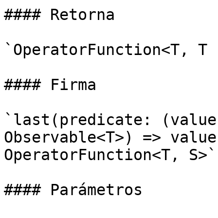
#### Retorna

`OperatorFunction<T, T 
#### Firma

`last(predicate: (value
Observable<T>) => value
OperatorFunction<T, S>`

#### Parámetros
