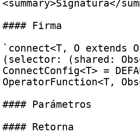
<summary>Signatura</sum
#### Firma

`connect<T, O extends O
(selector: (shared: Obs
ConnectConfig<T> = DEFA
OperatorFunction<T, Obs
#### Parámetros

#### Retorna
