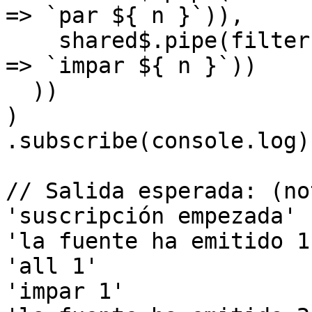
=> `par ${ n }`)),

    shared$.pipe(filter(n => n % 2 === 1), map(n 
=> `impar ${ n }`))

  ))

)

.subscribe(console.log);
// Salida esperada: (no
'suscripción empezada'

'la fuente ha emitido 1'
'all 1'

'impar 1'
