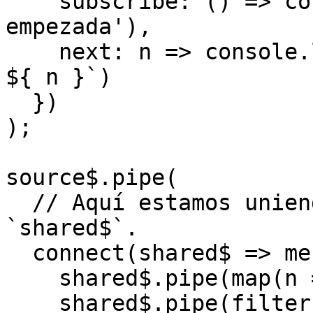
    subscribe: () => console.log('suscripción 
empezada'),

    next: n => console.log(`la fuente ha emitido 
${ n }`)

  })

);

source$.pipe(

  // Aquí estamos uniendo 3 subscriptions a 
`shared$`.

  connect(shared$ => merge(

    shared$.pipe(map(n => `all ${ n }`)),

    shared$.pipe(filter(n => n % 2 === 0), map(n 