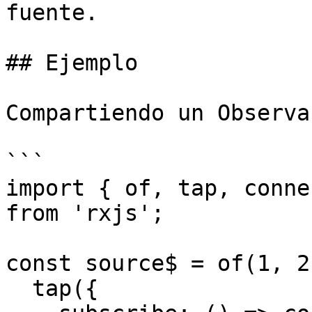
fuente.

## Ejemplo

Compartiendo un Observa
```

import { of, tap, conne
from 'rxjs';

const source$ = of(1, 2
  tap({
