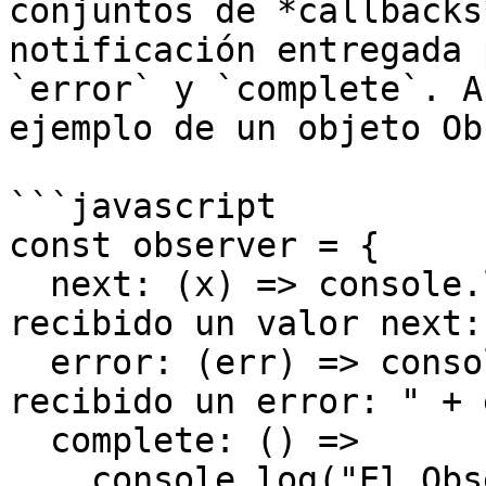
conjuntos de *callbacks
notificación entregada 
`error` y `complete`. A
ejemplo de un objeto Ob
```javascript

const observer = {

  next: (x) => console.log("El Observador ha 
recibido un valor next:
  error: (err) => console.error("El Observador ha 
recibido un error: " + 
  complete: () =>

    console.log("El Observador ha recibido una 